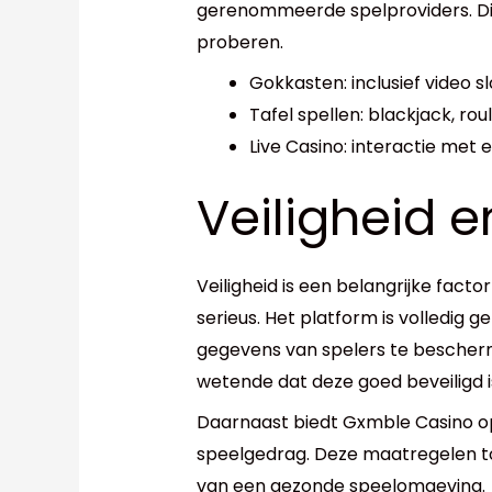
gerenommeerde spelproviders. Dit
proberen.
Gokkasten: inclusief video sl
Tafel spellen: blackjack, ro
Live Casino: interactie met 
Veiligheid 
Veiligheid is een belangrijke fac
serieus. Het platform is volledi
gegevens van spelers te bescherme
wetende dat deze goed beveiligd i
Daarnaast biedt Gxmble Casino op
speelgedrag. Deze maatregelen to
van een gezonde speelomgeving.