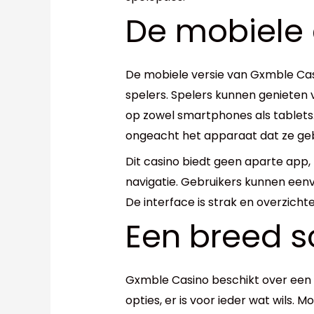
De mobiele 
De mobiele versie van Gxmble Cas
spelers. Spelers kunnen genieten v
op zowel smartphones als tablets.
ongeacht het apparaat dat ze geb
Dit casino biedt geen aparte app,
navigatie. Gebruikers kunnen eenv
De interface is strak en overzicht
Een breed s
Gxmble Casino beschikt over een i
opties, er is voor ieder wat wils.