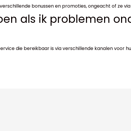
 verschillende bonussen en promoties, ongeacht of ze via
en als ik problemen ond
rvice die bereikbaar is via verschillende kanalen voor h