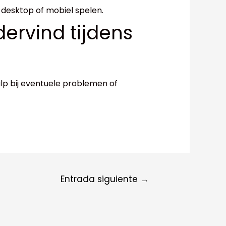
 desktop of mobiel spelen.
ervind tijdens
ulp bij eventuele problemen of
Entrada siguiente
→