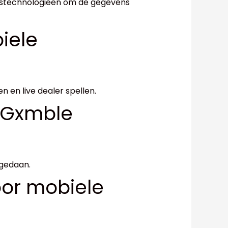
ngstechnologieën om de gegevens
iele
 en live dealer spellen.
 Gxmble
 gedaan.
or mobiele