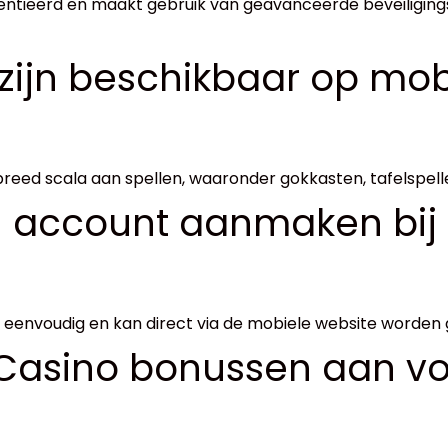
licentieerd en maakt gebruik van geavanceerde beveiligi
 zijn beschikbaar op mob
eed scala aan spellen, waaronder gokkasten, tafelspellen
n account aanmaken bij
eenvoudig en kan direct via de mobiele website worden
Casino bonussen aan vo