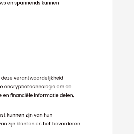
ieuws en spannends kunnen
t deze verantwoordelijkheid
rde encryptietechnologie om de
en financiële informatie delen,
st kunnen zijn van hun
an zijn klanten en het bevorderen