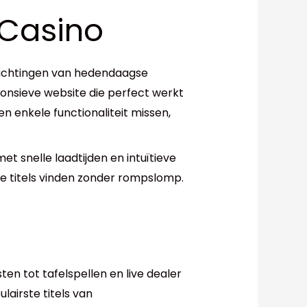
 Casino
wachtingen van hedendaagse
sponsieve website die perfect werkt
 enkele functionaliteit missen,
t snelle laadtijden en intuïtieve
e titels vinden zonder rompslomp.
n tot tafelspellen en live dealer
lairste titels van