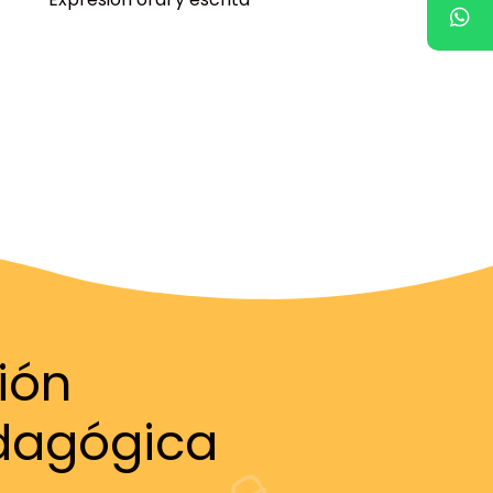
ión
dagógica