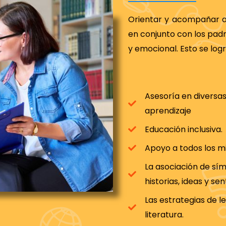
Orientar y acompañar a
en conjunto con los padr
y emocional. Esto se logr
Asesoría en diversa
aprendizaje
Educación inclusiva.
Apoyo a todos los m
La asociación de sím
historias, ideas y se
Las estrategias de l
literatura.