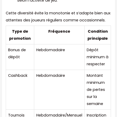
selon l’activité de jeu.
Cette diversité évite la monotonie et s’adapte bien aux
attentes des joueurs réguliers comme occasionnels.
Type de
Fréquence
Condition
promotion
principale
Bonus de
Hebdomadaire
Dépôt
dépôt
minimum à
respecter
Cashback
Hebdomadaire
Montant
minimum
de pertes
sur la
semaine
Tournois
Hebdomadaire/Mensuel
Inscription