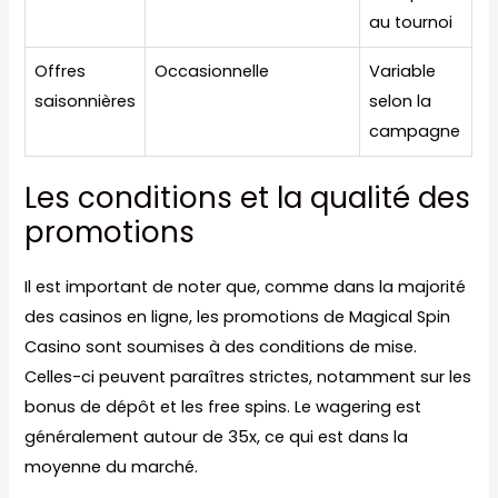
au tournoi
Offres
Occasionnelle
Variable
saisonnières
selon la
campagne
Les conditions et la qualité des
promotions
Il est important de noter que, comme dans la majorité
des casinos en ligne, les promotions de Magical Spin
Casino sont soumises à des conditions de mise.
Celles-ci peuvent paraîtres strictes, notamment sur les
bonus de dépôt et les free spins. Le wagering est
généralement autour de 35x, ce qui est dans la
moyenne du marché.