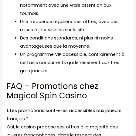
notamment avec une vraie attention aux
tournois.
Une fréquence régulière des offres, avec des
mises à jour visibles sur le site.
Des conditions standards, ni plus ni moins
avantageuses que la moyenne.
Un programme VIP accessible, contrairement à
certains concurrents qui le réservent aux très
gros joueurs.
FAQ – Promotions chez
Magical Spin Casino
1. Les promotions sont-elles accessibles aux joueurs
français ?
Oui, le casino propose ses offres à la majorité des
joueurs francophones, dans le respect des