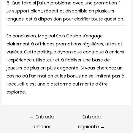
5. Que faire si j’ai un problème avec une promotion ?
Le support client, réactif et disponible en plusieurs
langues, est à disposition pour clarifier toute question.
En conclusion, Magical Spin Casino s’engage
clairement à offrir des promotions régulières, utiles et
variées. Cette politique dynamique contribue à enrichir
l’expérience utilisateur et à fidéliser une base de
joueurs de plus en plus exigeante. Si vous cherchez un
casino où l’animation et les bonus ne se limitent pas à
l’accueil, c’est une plateforme qui mérite d’être
explorée.
←
Entrada
Entrada
anterior
siguiente
→