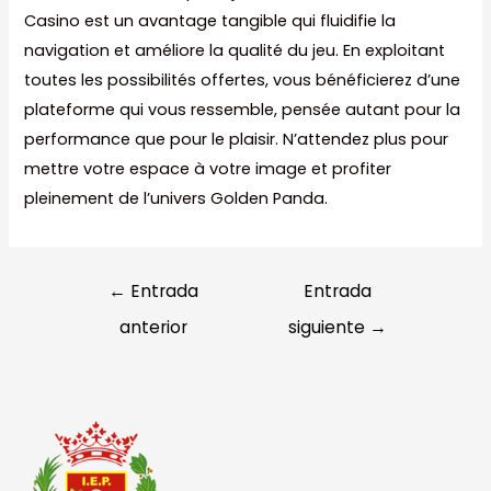
Casino est un avantage tangible qui fluidifie la
navigation et améliore la qualité du jeu. En exploitant
toutes les possibilités offertes, vous bénéficierez d’une
plateforme qui vous ressemble, pensée autant pour la
performance que pour le plaisir. N’attendez plus pour
mettre votre espace à votre image et profiter
pleinement de l’univers Golden Panda.
←
Entrada
Entrada
anterior
siguiente
→