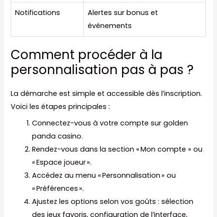
Notifications
Alertes sur bonus et
événements
Comment procéder à la
personnalisation pas à pas ?
La démarche est simple et accessible dès l’inscription.
Voici les étapes principales :
Connectez-vous à votre compte sur golden
panda casino.
Rendez-vous dans la section « Mon compte » ou
« Espace joueur ».
Accédez au menu « Personnalisation » ou
« Préférences ».
Ajustez les options selon vos goûts : sélection
des jeux favoris, configuration de l’interface,