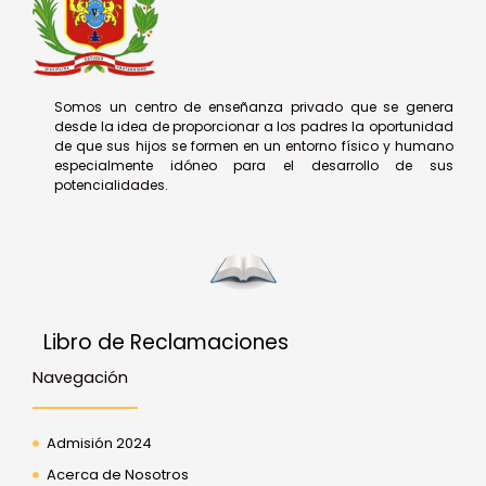
Somos un centro de enseñanza privado que se genera
desde la idea de proporcionar a los padres la oportunidad
de que sus hijos se formen en un entorno físico y humano
especialmente idóneo para el desarrollo de sus
potencialidades.
Libro de Reclamaciones
Navegación
Admisión 2024
Acerca de Nosotros