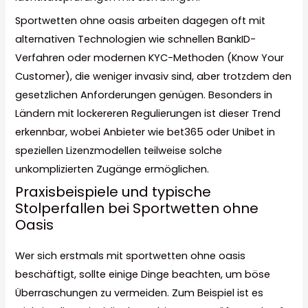
Sportwetten ohne oasis arbeiten dagegen oft mit
alternativen Technologien wie schnellen BankID-
Verfahren oder modernen KYC-Methoden (Know Your
Customer), die weniger invasiv sind, aber trotzdem den
gesetzlichen Anforderungen genügen. Besonders in
Ländern mit lockereren Regulierungen ist dieser Trend
erkennbar, wobei Anbieter wie bet365 oder Unibet in
speziellen Lizenzmodellen teilweise solche
unkomplizierten Zugänge ermöglichen.
Praxisbeispiele und typische
Stolperfallen bei Sportwetten ohne
Oasis
Wer sich erstmals mit sportwetten ohne oasis
beschäftigt, sollte einige Dinge beachten, um böse
Überraschungen zu vermeiden. Zum Beispiel ist es