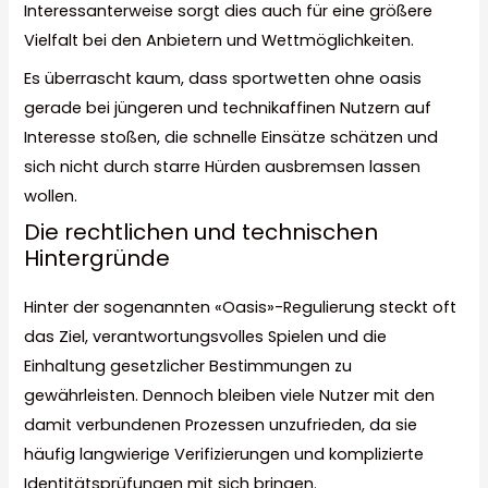
Interessanterweise sorgt dies auch für eine größere
Vielfalt bei den Anbietern und Wettmöglichkeiten.
Es überrascht kaum, dass
sportwetten ohne oasis
gerade bei jüngeren und technikaffinen Nutzern auf
Interesse stoßen, die schnelle Einsätze schätzen und
sich nicht durch starre Hürden ausbremsen lassen
wollen.
Die rechtlichen und technischen
Hintergründe
Hinter der sogenannten «Oasis»-Regulierung steckt oft
das Ziel, verantwortungsvolles Spielen und die
Einhaltung gesetzlicher Bestimmungen zu
gewährleisten. Dennoch bleiben viele Nutzer mit den
damit verbundenen Prozessen unzufrieden, da sie
häufig langwierige Verifizierungen und komplizierte
Identitätsprüfungen mit sich bringen.