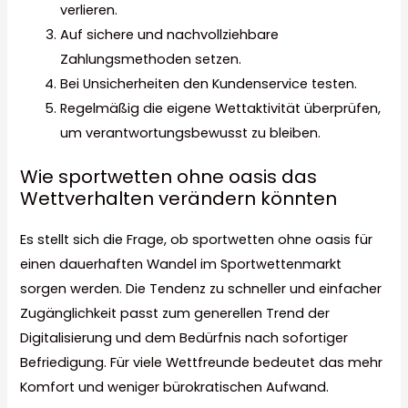
verlieren.
Auf sichere und nachvollziehbare
Zahlungsmethoden setzen.
Bei Unsicherheiten den Kundenservice testen.
Regelmäßig die eigene Wettaktivität überprüfen,
um verantwortungsbewusst zu bleiben.
Wie sportwetten ohne oasis das
Wettverhalten verändern könnten
Es stellt sich die Frage, ob sportwetten ohne oasis für
einen dauerhaften Wandel im Sportwettenmarkt
sorgen werden. Die Tendenz zu schneller und einfacher
Zugänglichkeit passt zum generellen Trend der
Digitalisierung und dem Bedürfnis nach sofortiger
Befriedigung. Für viele Wettfreunde bedeutet das mehr
Komfort und weniger bürokratischen Aufwand.